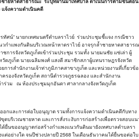
ล้ำชายหาดสาธารณะ ระบุที่ผ่านมาเทศบาล ดำเนินการตามขั้นตอน
ง แจ้งความดำเนินคดี
รทัศน์” นายกเทศมนตรีตำบลราไวย์ ร่วมประชุมชี้แจง กรณีชาว
งแนวกำแพงกันดินบริเวณหน้าหาดราไวย์ อาจรุกล้ำชายหาดสาธาร
ราชการจังหวัดภูเก็ตเข้าร่วมประชุม รวมทั้ง นายมนชัย แซ่เล่า ผู้
วัดภูเก็ต นายเฉลิมพงศ์ แสงดี สมาชิกสภาผู้แทนราษฎรจังหวัด
ำนวยการสำนักงานเจ้าท่าภูมิภาคสาขาภูเก็ต และหน่วยงานที่เกี่ยวข้อ
่ายปกครองจังหวัดภูเก็ต สถานีตำรวจภูธรฉลอง และสำนักงาน
้าร่วม ณ ห้องประชุมมุกอันดา ศาลากลางจังหวัดภูเก็ต
ารออกและการต่อใบอนุญาต รวมทั้งการแจ้งความดำเนินคดึกับทาง
ุดบริเวณชายหาด และการสั่งระงับการก่อสร้างเพื่อตรวจสอบแน
่าวได้ยื่นขออนุญาตก่อสร้างกำแพงแนวกันดินมายังเทศบาลตำบลรา
สร้างแต่อย่างใด จนปีช่วงปลายปี 2568 ในเดือนธันวาคมได้ยื่นขอต่อใบ