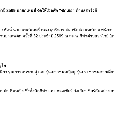
จำปี 2569 นายกเทมส์ จัดให้เปิดศึก “ชักเย่อ” ตำบลราไวย์
กรทัศน์ นายกเทศมนตรี คณะผู้บริหาร สมาชิกสภาเทศบาล พนักงาน
ต้านยาเสพติด ครั้งที่ 32 ประจำปี 2569 ณ สนามกีฬาตำบลราไวย์
วุโส
ี่ยว รุ่นเยาวชนชายคู่ และรุ่นเยาวชนหญิงคู่ รุ่นประชาชนชายเดี่
เย่อ ทีมหญิง ซึ่งทั้งนักกีฬา และ กองเขียร์ ส่งเสียวเชียร์กันอย