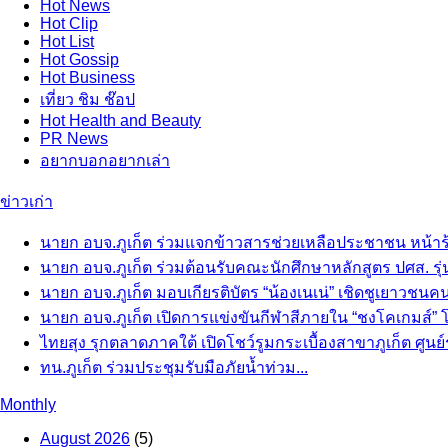
Hot
News
Hot
Clip
Hot
List
Hot
Gossip
Hot
Business
เที่ยว ชิม ช๊อป
Hot
Health and Beauty
PR News
อยากบอกอยากเล่า
ข่าวเก่า
นายก อบจ.ภูเก็ต ร่วมแจกข้าวสารช่วยเหลือประชาชน หน้าร้
นายก อบจ.ภูเก็ต ร่วมต้อนรับคณะนักศึกษาหลักสูตร ปศส. รุ่น
นายก อบจ.ภูเก็ต มอบเกียรติบัตร “น้องเนเน่” เชิดชูเยาวชนคนเก่
นายก อบจ.ภูเก็ต เปิดการแข่งขันกีฬาสีภายใน “ชงโคเกมส์” โร
ไทยสุง รุกตลาดภาคใต้ เปิดโชว์รูมกระเบื้องสาขาภูเก็ต ศูนย์
ทน.ภูเก็ต ร่วมประชุมรับมือภัยน้ำท่วม...
Monthly
August 2026
(5)