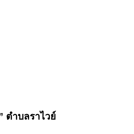
อ” ตำบลราไวย์