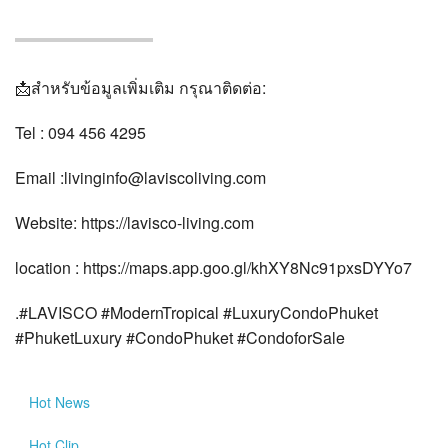
📩สำหรับข้อมูลเพิ่มเติม กรุณาติดต่อ:
Tel : 094 456 4295
Email :livinginfo@laviscoliving.com
Website: https://lavisco-living.com
location : https://maps.app.goo.gl/khXY8Nc91pxsDYYo7
.#LAVISCO #ModernTropical #LuxuryCondoPhuket
#PhuketLuxury #CondoPhuket #CondoforSale
Hot
News
Hot
Clip