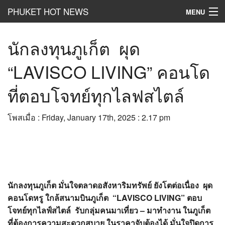
PHUKET HOT NEWS
MENU
Hot
News
นักลงทุนภูเก็ต ผุด
Hot
Clip
“LAVISCO LIVING” คอนโด
Hot
List
ที่ตอบโจทย์ทุกไลฟสไตล์
Hot
Gossip
โพสเมื่อ : Friday, January 17th, 2025 : 2.17 pm
Hot
Business
เที่ยว ชิม ช๊อป
Hot
Health and Beauty
นักลงทุนภูเก็ต มั่นใจตลาดอสังหาริมทรัพย์ ยังโตต่อเนื่อง ผุด
PR News
คอนโดหรู ใกล้สนามบินภูเก็ต “LAVISCO LIVING” ตอบ
โจทย์ทุกไลฟ์สไตล์ รับกลุ่มคนมาเที่ยว – มาทำงาน ในภูเก็ต
อยากบอกอยากเล่า
ที่ต้องการความสะดวกสบาย ในราคาจับต้องได้ มั่นใจปิดการ