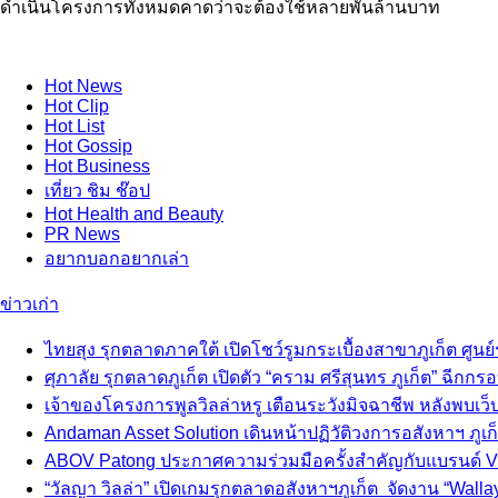
ดำเนินโครงการทั้งหมดคาดว่าจะต้องใช้หลายพันล้านบาท
Hot
News
Hot
Clip
Hot
List
Hot
Gossip
Hot
Business
เที่ยว ชิม ช๊อป
Hot
Health and Beauty
PR News
อยากบอกอยากเล่า
ข่าวเก่า
ไทยสุง รุกตลาดภาคใต้ เปิดโชว์รูมกระเบื้องสาขาภูเก็ต ศูนย์
ศุภาลัย รุกตลาดภูเก็ต เปิดตัว “คราม ศรีสุนทร ภูเก็ต” ฉีกกร
เจ้าของโครงการพูลวิลล่าหรู เตือนระวังมิจฉาชีพ หลังพบเว็
Andaman Asset Solution เดินหน้าปฏิวัติวงการอสังหาฯ ภูเก็ต 
ABOV Patong ประกาศความร่วมมือครั้งสำคัญกับแบรนด์ VO
“วัลญา วิลล่า” เปิดเกมรุกตลาดอสังหาฯภูเก็ต จัดงาน “Wallay