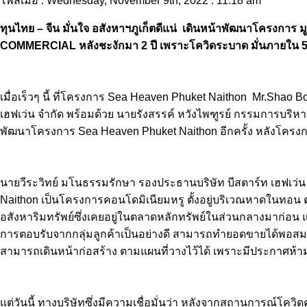
โพสเมื่อ : Wednesday, November 9th, 2022 : 11.18 am
ทุนไทย – จีน มั่นใจ อสังหาฯภูเก็ตดีแน่ เดินหน้าพัฒนาโครงการ 
COMMERCIAL หลังชะงักมา 2 ปี เพราะโควิดระบาด มั่นภายใน 
เมื่อเร็วๆ นี้ ที่โครงการ Sea Heaven Phuket Naithon Mr.Shao 
เฮฟเว่น จำกัด พร้อมด้วย นายรังสรรค์ หวังไพฑูรย์ กรรมการบริห
พัฒนาโครงการ Sea Heaven Phuket Naithon อีกครั้ง หลังโครงก
นายวีระวิทย์ มโนธรรมรักษา รองประธานบริษัท บีสตาร์ท เฮฟเว่น 
Naithon เป็นโครงการคอนโดมิเนียมหรู ตั้งอยู่บริเวณหาดในทอน ต.ส
อสังหาริมทรัพย์ซึ่งเคยอยู่ในตลาดหลักทรัพย์ในส่วนกลางมาก่อน แล
การตอบรับจากกลุ่มลูกค้าเป็นอย่างดี สามารถทำยอดขายได้พอสม
สามารถเดินหน้าก่อสร้าง ตามแผนที่วางไว้ได้ เพราะมีประกาศห้
แต่วันนี้ ทางบริษัทซึ่งมีความเชื่อมั่นว่า หลังจากสถานการณ์โควิ