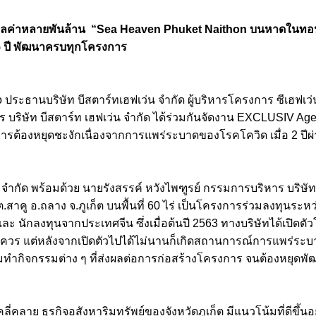
มูลค่าหลายพันล้าน “Sea Heaven Phuket Naithon บนหาดในทอน รองร
5 ปี พัฒนาครบทุกโครงการ
Bo ประธานบริษัท บีสตาร์ทเฮฟเว่น จำกัด ผู้บริหารโครงการ ซีเฮฟ
าร บริษัท บีสตาร์ท เฮฟเว่น จำกัด ได้ร่วมกันจัดงาน EXCLUSIV A
ารต้องหยุดชะงักเนื่องจากการแพร่ระบาดของโรคโควิด เมื่อ 2 ป
จำกัด พร้อมด้วย นายรังสรรค์ หวังไพฑูรย์ กรรมการบริหาร บริษั
าคู อ.ถลาง จ.ภูเก็ต บนพื้นที่ 60 ไร่ เป็นโครงการร่วมลงทุนระหว
ะ นักลงทุนจากประเทศจีน ซึ่งเมื่อต้นปี 2563 ทางบริษัทได้เปิดตั
ควร แต่หลังจากเปิดตัวไปได้ไม่นานก็เกิดสถานการณ์การแพร่ระ
ามทำกิจกรรมต่าง ๆ ที่ส่งผลต่อการก่อสร้างโครงการ จนต้องหยุด
ดคลี่คลาย ธุรกิจอสังหาริมทรัพย์ของจังหวัดภูเก็ต มีแนวโน้มที่ดีข