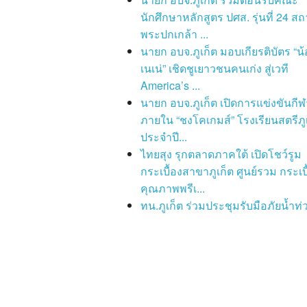
นักศึกษาหลักสูตร ปศส. รุ่นที่ 24 สถ
พระปกเกล้า ...
นายก อบจ.ภูเก็ต มอบเกียรติบัตร “น้
เนเน่” เชิดชูเยาวชนคนเก่ง สู่เวที
America’s ...
นายก อบจ.ภูเก็ต เปิดการแข่งขันกีฬ
ภายใน “ชงโคเกมส์” โรงเรียนสตรีภู
ประจำปี...
ไทยสุง รุกตลาดภาคใต้ เปิดโชว์รูม
กระเบื้องสาขาภูเก็ต ศูนย์รวม กระเบื
คุณภาพพรีเ...
ทน.ภูเก็ต ร่วมประชุมรับมือภัยน้ำท่ว