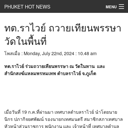
PHUKET HOT NEWS
MENU
Hot
News
ทต.ราไวย์ ถวายเทียนพรรษา
Hot
Clip
วัดในพื้นที่
Hot
List
โพสเมื่อ : Monday, July 22nd, 2024 : 10.48 am
Hot
Gossip
ทต.ราไวย์ ร่วมถวายเทียนพรรษา ณ วัดในหาน และ
Hot
Business
สำนักสงฆ์แหลมพรหมเทพ ตำบลราไวย์ จ.ภูเก็ต
เที่ยว ชิม ช๊อป
Hot
Health and Beauty
PR News
เมื่อวันที่ 19 ก.ค.ที่ผ่านมา เทศบาลตำบลราไวย์ นำโดยนาย
นิกร ปภากิจยศพัฒน์ รองนายกเทศมนตรี สมาชิกสภาเทศบาล
อยากบอกอยากเล่า
หัวหน้าส่วนราชการ พนักงาน และ เจ้าหน้าที่ เทศบาลตำบล