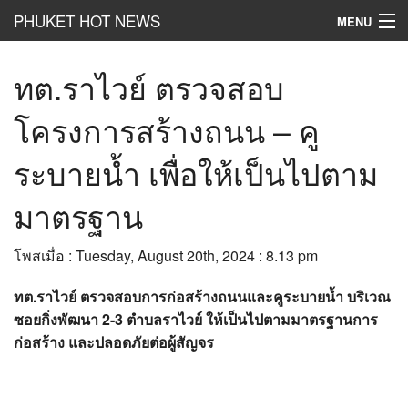
PHUKET HOT NEWS
MENU
Hot
News
ทต.ราไวย์ ตรวจสอบ
Hot
Clip
โครงการสร้างถนน – คู
Hot
List
ระบายน้ำ เพื่อให้เป็นไปตาม
Hot
Gossip
มาตรฐาน
Hot
Business
โพสเมื่อ : Tuesday, August 20th, 2024 : 8.13 pm
เที่ยว ชิม ช๊อป
ทต.ราไวย์ ตรวจสอบการก่อสร้างถนนและคูระบายน้ำ บริเวณ
Hot
Health and Beauty
ซอยกิ่งพัฒนา 2-3 ตำบลราไวย์ ให้เป็นไปตามมาตรฐานการ
ก่อสร้าง และปลอดภัยต่อผู้สัญจร
PR News
อยากบอกอยากเล่า