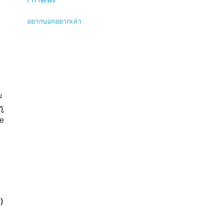
อยากบอกอยากเล่า
ม
รู
ne
)