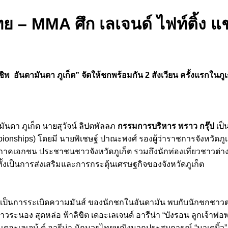
ทย – MMA ศึก เลเจนด์ ไฟท์ติ้ง แช
พ อันดามันดา ภูเก็ต” จัดให้ชกพร้อมกัน 2 สังเวียน ครั้งแรกในภูเก
ดามันดา ภูเก็ต นายสุวัจน์ ลิปตพัลลภ
กรรมการบริหาร พราว กรุ๊ป
เป
mpionships) โดยมี นายพิเชษฐ์ ปาณะพงศ์ รองผู้ว่าราชการจังหวัด
 ภาคเอกชน ประชาชนชาวจังหวัดภูเก็ต รวมถึงนักท่องเที่ยวชาวต่
ั้งเป็นการส่งเสริมและการกระตุ้นเศรษฐกิจของจังหวัดภูเก็ต
เป็นการระเบิดความมันส์ ของนักชกในอันดามัน พบกับนักชกชาวต
อง สุดหล่อ ฟ้าลิขิต เดอะเลเจนด์ อารีน่า “บังรอน ลูกเจ้าพ่
อะเลเจน้ ด์ อารีน่า นักมวยไทยหญิงมากประสบการณ์ “มาเดบิ้ว”