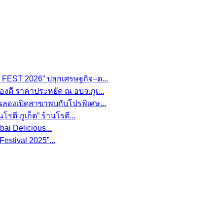
FEST 2026” ปลุกเศรษฐกิจ–ด...
องดี ราคาประหยัด ณ อบจ.ภูเ...
 ฉลองเปิดสาขาพบกับโปรพิเศษ...
รตี ภูเก็ต” ร้านโรตี...
i Delicious...
estival 2025”...