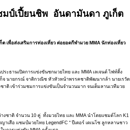
มป์เปี้ยนชิพ อันดามันดา ภูเก็ต
็ต เพื่อส่งเสริมการท่องเที่ยว ต่อยอดกีฬามวย MMA นักท่องเที่ยว
็นประธานเปิดการแข่งขันชกมวยไทย และ MMA เลเจนด์ ไฟท์ติ้ง
ภูเก็จ นายกรณ์ จาติกวณิช หัวหัวหน้าพรรคชาติพัฒนากล้า นายเรวัต
างชาติ เข้าร่วมชมการแข่งขันเป็นจำนวนมาก จนเต็มลานเวทีมวย
่างชาติ จำนวน 10 คู่ ทั้งมวยไทย และ MMA นำโดยแชมด์โลก K1
อพญาเสือ แชมป์มวยไทย LegendFC “ ปีเตอร์ เดเนโซ ลูกหลานชาว
 ในการแข่งขัน MMA ครั้งแรก