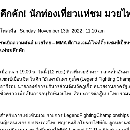
คึกคัก! นักท่องเที่ยวแห่ชม มวยไ
โพสเมื่อ : Sunday, November 13th, 2022 : 11.10 am
ระเบิดความมันส์ มวยไทย – MMA ศึก“เลเจนด์ ไฟท์ติ้ง แชมป์เปี้ยนชิ
แห่ชมคึกคัก
เมื่อ เวลา 19.00 น. วันนี้ (12 พ.ย.) ที่เวทีมวยชั่วคราว สวนน้ำอัน
แชมป์เปี้ยนชิพ ในศึก ”อันดามันดา ภูเก็ต (Legend Fighting Cha
อารีรอบ นายกองค์การบริหารส่วนจังหวัดภูเก็ต หน่วยงานภาครัฐ
ชั่วคราว เพื่อเป็นการอนุรักษ์มวยไทย ศิลปะการต่อสู้แบบไทย รวมท
สำหรับการแข่งขันมวย รายการ LegendFightingChampionships 
หญิงคนแรกของประเทศไทย พญาหงส์ อโยธยาไฟท์ยิม ลูกหลานชาวระน
นครศรีธรรมราช ดีกรีแชมป์ MMA Legend FC The Shark ลมมณี เด