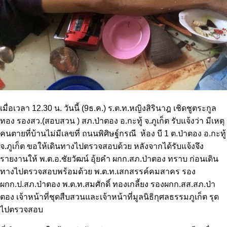
เมื่อเวลา 12.30 น. วันนี้ (9ธ.ค.) ร.ต.ท.หญิงสิรินาฎ เชิดชูตระกูล
ทอง รองสว.(สอบสวน ) สภ.ป่าตอง อ.กะทู้ จ.ภูเก็ต รับแจ้งว่า มีเหตุ
คนตายที่บ้านไม่มีเลขที่ ถนนพิศิษฐ์กรณี ห้อง บี 1 ต.ป่าตอง อ.กะทู้
จ.ภูเก็ต ขอให้เดินทางไปตรวจสอบด้วย หลังจากได้รับแจ้งจึง
รายงานให้ พ.ต.อ.ชัยวัฒน์ อุ้ยคำ ผกก.สภ.ป่าตอง ทราบ ก่อนเดิน
ทางไปตรวจสอบพร้อมด้วย พ.ต.ท.เสกสรรค์คมสาคร รอง
ผกก.ป.สภ.ป่าตอง พ.ต.ท.สมศักดิ์ ทองเกลี้ยง รองผกก.สส.สภ.ป่า
ตอง เจ้าหน้าที่ชุดสืบสวนและเจ้าหน้าที่มูลนิธิกุศลธรรมภูเก็ต รุด
ไปตรวจสอบ