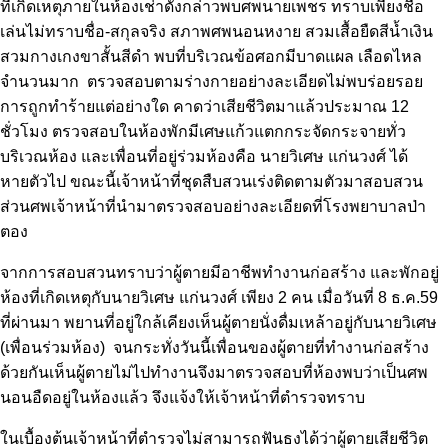
ที่เกิดเหตุภายในห้องเช่าดังกล่าวพบศพนายเพชร ทราบเพียงชื่อ
เล่นไม่ทราบชื่อ-สกุลจริง สภาพศพนอนหงาย สวมเสื้อยืดสีน้ำเงิน
สวมกางเกงขาสั้นสีดำ พบที่บริเวณข้อศอกมีบาดแผล เลือดไหล
จำนวนมาก ตรวจสอบตามร่างกายอย่างละเอียดไม่พบร่อยรอย
การถูกทำร้ายแต่อย่างใด คาดว่าเสียชีวิตมาแล้วประมาณ 12
ชั่วโมง ตรวจสอบในห้องพักมีเศษแก้วแตกกระจัดกระจายทั่ว
บริเวณห้อง และเพื่อนที่อยู่ร่วมห้องคือ นายวิเศษ แก่นวงศ์ ได้
หายตัวไป ขณะนี้เจ้าหน้าที่ชุดสืบสวนเร่งติดตามตัวมาสอบสวน
ส่วนศพเจ้าหน้าที่นำมาตรวจสอบอย่างละเอียดที่โรงพยาบาลป่า
ตอง
จากการสอบสวนทราบว่าผู้ตายมีอาชีพทำงานก่อสร้าง และพักอยู่
ห้องที่เกิดเหตุกับนายวิเศษ แก่นวงศ์ เพียง 2 คน เมื่อวันที่ 8 ธ.ค.59
ที่ผ่านมา พยานที่อยู่ใกล้เคียงเห็นผู้ตายนั่งดื่มเหล้าอยู่กับนายวิเศษ
(เพื่อนร่วมห้อง) จนกระทั่งวันนี้เพื่อนของผู้ตายที่ทำงานก่อสร้าง
ด้วยกันเห็นผู้ตายไม่ไปทำงานจึงมาตรวจสอบที่ห้องพบว่าเป็นศพ
นอนอืดอยู่ในห้องแล้ว จึงแจ้งให้เจ้าหน้าที่ตำรวจทราบ
ในเบื้องต้นเจ้าหน้าที่ตำรวจไม่สามารถฟันธงได้ว่าผู้ตายเสียชีวิต