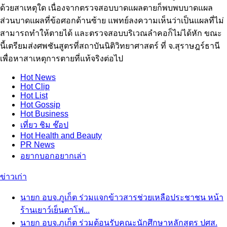
ด้วยสาเหตุใด เนื่องจากตรวจสอบบาดแผลตายก็พบพบบาดแผล
ส่วนบาดแผลที่ข้อศอกด้านซ้าย แพทย์ลงความเห็นว่าเป็นแผลที่ไม่
สามารถทำให้ตายได้ และตรวจสอบบริเวณลำคอก็ไม่ได้หัก ขณะ
นี้เตรียมส่งศพชันสูตรที่สถาบันนิติวิทยาศาสตร์ ที่ จ.สุราษฎร์ธานี
เพื่อหาสาเหตุการตายที่แท้จริงต่อไป
Hot
News
Hot
Clip
Hot
List
Hot
Gossip
Hot
Business
เที่ยว ชิม ช๊อป
Hot
Health and Beauty
PR News
อยากบอกอยากเล่า
ข่าวเก่า
นายก อบจ.ภูเก็ต ร่วมแจกข้าวสารช่วยเหลือประชาชน หน้า
ร้านเยาว์เย็นตาโฟ...
นายก อบจ.ภูเก็ต ร่วมต้อนรับคณะนักศึกษาหลักสูตร ปศส.