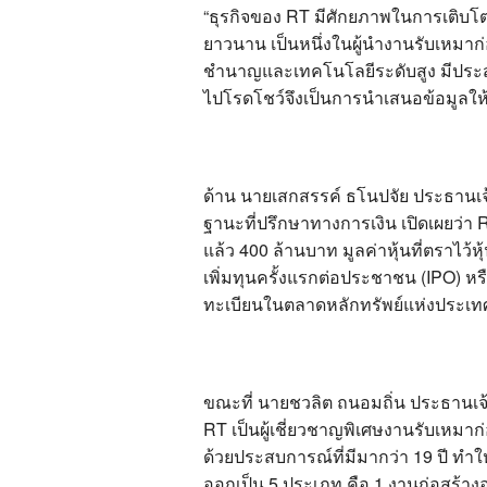
“ธุรกิจของ RT มีศักยภาพในการเติบโต
ยาวนาน เป็นหนึ่งในผู้นำงานรับเหมา
ชำนาญและเทคโนโลยีระดับสูง มีประส
ไปโรดโชว์จึงเป็นการนำเสนอข้อมูลให้น
ด้าน นายเสกสรรค์ ธโนปจัย ประธานเจ้
ฐานะที่ปรึกษาทางการเงิน เปิดเผยว่
แล้ว 400 ล้านบาท มูลค่าหุ้นที่ตราไว
เพิ่มทุนครั้งแรกต่อประชาชน (IPO) หรื
ทะเบียนในตลาดหลักทรัพย์แห่งประเท
ขณะที่ นายชวลิต ถนอมถิ่น ประธานเจ้าห
RT เป็นผู้เชี่ยวชาญพิเศษงานรับเหมา
ด้วยประสบการณ์ที่มีมากว่า 19 ปี ท
ออกเป็น 5 ประเภท คือ 1.งานก่อสร้างอ