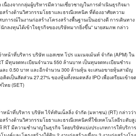
 เนื่องจากกลุ่มผู้บริหารมีความเชี่ยวชาญในการดำเนินธุรกิจมา
ก่อสร้างด้านวิศวกรรมโยธาและธรณีเทคนิค ที่ต้องอาศัยความ
บการณ์ในงานก่อสร้างโครงสร้างพื้นฐานเป็นอย่างดี การเดินทาง
ักลงทุนได้เข้าใจธุรกิจของบริษัทมากยิ่งขึ้น” นายสมภพ กล่าว
าหน้าที่บริหาร บริษัท แอสเซท โปร แมเนจเม้นท์ จำกัด (APM) ใน
า RT มีทุนจดทะเบียนจำนวน 550 ล้านบาท เป็นทุนจดทะเบียนชำระ
้หุ้นละ 0.50 บาท และอีกจำนวน 300 ล้านหุ้น จะเสนอขายหุ้นสามัญ
อคิดเป็นสัดส่วน 27.27% ของหุ้นทั้งหมดหลัง IPO เพื่อเตรียมเข้าจ
ศไทย (SET)
น้าที่บริหาร บริษัท ไร้ท์ทันเน็ลลิ่ง จำกัด (มหาชน) (RT) กล่าวว่า
ก่อสร้างด้านวิศวกรรมโยธาและธรณีเทคนิคที่ใช้เทคโนโลยีระดับสู
ำให้ RT มีความชำนาญในธุรกิจ โดยบริษัทแบ่งประเภทการให้บริกา
ุโมงค์และโครงสร้างใต้ดิน 2.งานก่อสร้างเขื่อน 3.งานก่อสร้างโรง