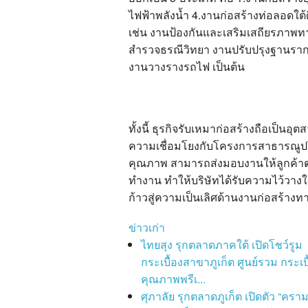
ไฟฟ้าพลังน้ำ 4.งานก่อสร้างท่อลอดใต้ด
เช่น งานป้องกันและเสริมเสถียรภาพทา
สำรวจธรณีวิทยา งานปรับปรุงฐานราก
งานวางรางรถไฟ เป็นต้น
ทั้งนี้ ธุรกิจรับเหมาก่อสร้างถือเป็
ความเชื่อมโยงกับโครงการสาธารณูปโ
คุณภาพ สามารถส่งมอบงานให้ลูกค้าตา
ทำงาน ทำให้บริษัทได้รับความไว้วางใจ
ก้าวสู่ความเป็นเลิศด้านงานก่อสร้า
ข่าวเก่า
ไทยสุง รุกตลาดภาคใต้ เปิดโชว์รูม
กระเบื้องสาขาภูเก็ต ศูนย์รวม กระเบื
คุณภาพพรีเ...
ศุภาลัย รุกตลาดภูเก็ต เปิดตัว “คราม