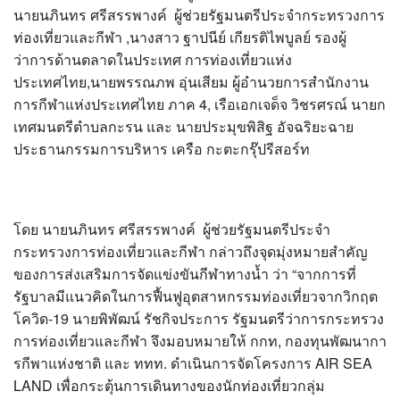
นายนภินทร ศรีสรรพางค์ ผู้ช่วยรัฐมนตรีประจำกระทรวงการ
ท่องเที่ยวและกีฬา ,นางสาว ฐาปนีย์ เกียรติไพบูลย์ รองผู้
ว่าการด้านตลาดในประเทศ การท่องเที่ยวแห่ง
ประเทศไทย,นายพรรณภพ อุ่นเสียม ผู้อำนวยการสำนักงาน
การกีฬาแห่งประเทศไทย ภาค 4, เรือเอกเจด็จ วิชรศรณ์ นายก
เทศมนตรีตำบลกะรน และ นายประมุขพิสิฐ อัจฉริยะฉาย
ประธานกรรมการบริหาร เครือ กะตะกรุ๊ปรีสอร์ท
โดย นายนภินทร ศรีสรรพางค์ ผู้ช่วยรัฐมนตรีประจำ
กระทรวงการท่องเที่ยวและกีฬา กล่าวถึงจุดมุ่งหมายสำคัญ
ของการส่งเสริมการจัดแข่งขันกีฬาทางน้ำ ว่า “จากการที่
รัฐบาลมีแนวคิดในการฟื้นฟูอุตสาหกรรมท่องเที่ยวจากวิกฤต
โควิด-19 นายพิพัฒน์ รัชกิจประการ รัฐมนตรีว่าการกระทรวง
การท่องเที่ยวและกีฬา จึงมอบหมายให้ กกท, กองทุนพัฒนากา
รกีพาแห่งชาติ และ ททท. ดำเนินการจัดโครงการ AIR SEA
LAND เพื่อกระตุ้นการเดินทางของนักท่องเที่ยวกลุ่ม