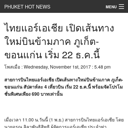
PHUKET HOT NEWS
MENU
Hot
News
ไทยแอร์เอเชีย เปิดเส้นทาง
Hot
Clip
ใหม่บินข้ามภาค ภูเก็ต-
Hot
List
ขอนแก่น เริ่ม 22 ธ.ค.นี้
Hot
Gossip
โพสเมื่อ : Wednesday, November 1st, 2017 : 5.48 pm
Hot
Business
สายการบินไทยแอร์เอเชีย เปิดเส้นทางใหม่บินข้ามภาค ภูเก็ต-
เที่ยว ชิม ช๊อป
ขอนแก่น สัปดาห์ละ 4 เที่ยวบิน เริ่ม 22 ธ.ค.นี้ พร้อมจัดโปรโม
ชั่นพิเศษเพียง 690 บาทเท่านั้น
Hot
Health and Beauty
PR News
เมื่อเวลา 11.00 น.วันนี้ (1 พ.ย.) สายการบินไทยแอร์เอเชีย โดย
อยากบอกอยากเล่า
นายอรุณ ลิลาพันธิสิทธิ ผู้จัดการแอร์เอเชีย ประจำท่า