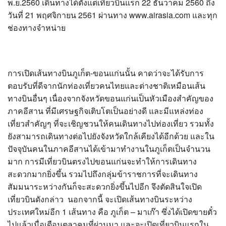
พ.ย.2560 เดินทางได้ตั้งแต่เที่ยวบินแรก 22 ธันวาคม 2560 ถึง
วันที่ 21 พฤศจิกายน 2561 ผ่านทาง www.airasia.com และทุก
ช่องทางจำหน่าย
การเปิดเส้นทางบินภูเก็ต-ขอนแก่นนั้น คาดว่าจะได้รับการ
ตอบรับที่ดีจากนักท่องเที่ยวคนไทยและต่างชาติเหมือนเส้น
ทางบินอื่นๆ เนื่องจากจังหวัดขอนแก่นเป็นหัวเมืองสำคัญของ
ภาคอีสาน ที่มีเศรษฐกิจเติบโตเป็นอย่างดี และมีแหล่งท่อง
เที่ยวสำคัญๆ ที่จะเชิญชวนให้คนเดินทางไปท่องเที่ยว รวมทั้ง
ยังสามารถเดินทางต่อไปยังจังหวัดใกล้เคียงได้อีกด้วย และใน
ปัจจุบันคนในภาคอีสานได้เข้ามาทำงานในภูเก็ตเป็นจำนวน
มาก การมีเที่ยวบินตรงไปขอนแก่นจะทำให้การเดินทาง
สะดวกมากยิ่งขึ้น รวมไปถึงกลุ่มข้าราชการที่จะเดินทาง
สัมมนาระหว่างกันก็จะสะดวกยิ่งขึ้นไปอีก จึงตัดสินใจเปิด
เที่ยวบินดังกล่าว นอกจากนี้ จะเปิดเส้นทางบินระหว่าง
ประเทศใหม่อีก 1 เส้นทาง คือ ภูเก็ต – มาเก๊า ซึ่งได้เปิดขายตั๋ว
ไปแล้วเมื่อเดือนตุลาคมที่ผ่านมา และจะเปิดเที่ยวบินแรกใน