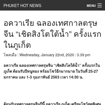
PHUKET HOT NEWS
MENU
Hot
News
อควาเรีย ฉลองเทศกาลตรุษ
Hot
Clip
จีน “เชิดสิงโตใต้น้ำ” ครั้งแรก
Hot
List
ในภูเก็ต
Hot
Gossip
โพสเมื่อ : Wednesday, January 22nd, 2020 : 3.39 pm
Hot
Business
อควาเรีย ฉลองเทศกาลตรุษจีน “เชิดสิงโตใต้น้ำ” ครั้งแรกใน
เที่ยว ชิม ช๊อป
ภูเก็ต ต้อนรับปีหนูทอง พร้อมโชว์อีกมากมาย ในวันที่
25-27
มกราคม และ 1-3 กุมภาพันธ์ 2563 เวลา 14:30 น.
Hot
Health and Beauty
PR News
อยากบอกอยากเล่า
ต้อนรับเทศกาลตรุษจีนปีนี้ อควาเรีย ภูเก็ต เตรียมโชว์สุดพิเศษ