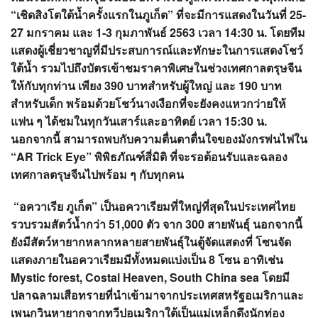
?>
“เชิดสิงโตใต้น้ำครั้งแรกในภูเก็ต” ที่จะมีการแสดงในวันที่
25-
27 มกราคม และ 1-3 กุมภาพันธ์ 2563 เวลา 14:30 น. โดยทีม
แสดงผู้เชี่ยวชาญที่มีประสบการณ์และทักษะในการแสดงโชว์
ใต้น้ำ รวมไปถึงบัตรเข้าชมราคาพิเศษในช่วงเทศกาลตรุษจีน
ให้กับทุกท่าน เพียง 390 บาทสำหรับผู้ใหญ่ และ 190 บาท
สำหรับเด็ก พร้อมด้วยโชว์นางเงือกที่จะยังคงแหวกว่ายให้
แฟน ๆ ได้ชมในทุกวันเสาร์และอาทิตย์ เวลา 15:30 น.
นอกจากนี้ สามารถพบกับความตื่นตาตื่นใจของมังกรพ่นไฟใน
“AR Trick Eye” พิพิธภัณฑ์สี่มิติ ที่จะรอต้อนรับและฉลอง
เทศกาลตรุษจีนไปพร้อม ๆ กับทุกคน
“อควาเรีย ภูเก็ต” เป็นอควาเรียมที่ใหญ่ที่สุดในประเทศไทย
รวบรวมสัตว์น้ำกว่า 51,000 ตัว จาก 300 สายพันธุ์ นอกจากนี้
ยังมีสัตว์หายากหลากหลายสายพันธุ์ในตู้จัดแสดงที่ โซนจัด
แสดงภายในอควาเรียมมีทั้งหมดแบ่งเป็น 8 โซน อาทิเช่น
Mystic forest, Costal Heaven, South China sea โดยมี
ปลาฉลามเสือทรายที่นำเข้ามาจากประเทศสหรัฐอเมริกาและ
เพนกวินหายากจากทวีปอเมริกาใต้เป็นแม่เหล็กดึงนักท่อง