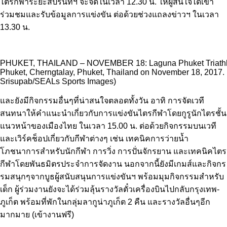
ไตรกีฬาระยะสปรินท์ฯ จะจัดในเวลา 12.30 น. ให้ผู้สนใจได้เข้า
ร่วมชมและรับข้อมูลการแข่งขัน ต่อด้วยช่วงแถลงข่าวฯ ในเวลา
13.30 น.
PHUKET, THAILAND – NOVEMBER 18: Laguna Phuket Triathl
Phuket, Cherngtalay, Phuket, Thailand on November 18, 2017. 
Srisupab/SEALs Sports Images)
และยังมีกิจกรรมอื่นๆที่น่าสนใจตลอดทั้งวัน อาทิ การจัดเวที
สนทนาให้คำแนะนำเกี่ยวกับการแข่งขันไตรกีฬาโดยกูรูนักไตรชั้น
แนวหน้าของเมืองไทย ในเวลา 15.00 น. ต่อด้วยกิจกรรมบนเวที
และเวิร์คช็อปเกี่ยวกับกีฬาต่างๆ เช่น เทคนิคการว่ายน้ำ
โภชนาการสำหรับนักกีฬา การวิ่ง การปั่นจักรยาน และเทคนิคไตร
กีฬาโดยพันธมิตรประจำการจัดงาน นอกจากนี้ยังมีเกมส์และกิจกร
รมสนุกๆจากบูธผู้สนับสนุนการแข่งขันฯ พร้อมมุมกิจกรรมสำหรับ
เด็ก ผู้ร่วมงานยังจะได้ร่วมลุ้นรางวัลตั๋วเครื่องบินไปกลับกรุงเทพ-
ภูเก็ต พร้อมที่พักในกลุ่มลากูน่าภูเก็ต 2 คืน และรางวัลอื่นๆอีก
มากมาย (เข้างานฟรี)