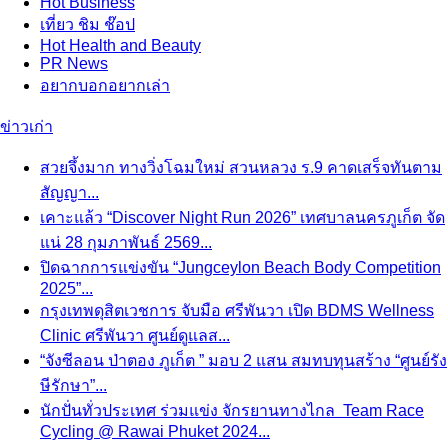
Hot
Business
เที่ยว ชิม ช๊อป
Hot
Health and Beauty
PR News
อยากบอกอยากเล่า
ข่าวเก่า
สวยจึ้งมาก ทางวิ่งโฉมใหม่ สวนหลวง ร.9 คาดเสร็จทันตาม
สัญญา...
เคาะแล้ว “Discover Night Run 2026” เทศบาลนครภูเก็ต จัด
แน่ 28 กุมภาพันธ์ 2569...
ปิดฉากการแข่งขัน “Jungceylon Beach Body Competition
2025”...
กรุงเทพดุสิตเวชการ จับมือ ศรีพันวา เปิด BDMS Wellness
Clinic ศรีพันวา ศูนย์ดูแลส...
“จังซีลอน ป่าตอง ภูเก็ต ” มอบ 2 แสน สมทบทุนสร้าง “ศูนย์รัง
ษีรักษา”...
นักปั่นทั่วประเทศ ร่วมแข่ง จักรยานทางไกล Team Race
Cycling @ Rawai Phuket 2024...