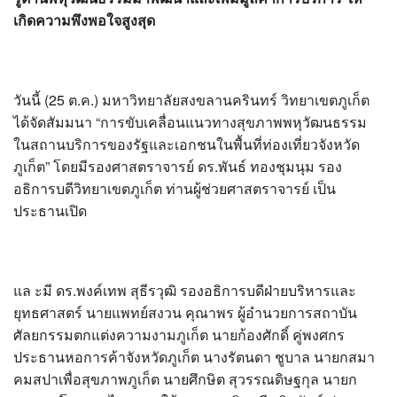
?>
เกิดความพึงพอใจสูงสุด
วันนี้ (25 ต.ค.) มหาวิทยาลัยสงขลานครินทร์ วิทยาเขตภูเก็ต
ได้จัดสัมมนา “การขับเคลื่อนแนวทางสุขภาพพหุวัฒนธรรม
ในสถานบริการของรัฐและเอกชนในพื้นที่ท่องเที่ยวจังหวัด
ภูเก็ต” โดยมีรองศาสตราจารย์ ดร.พันธ์ ทองชุมนุม รอง
อธิการบดีวิทยาเขตภูเก็ต ท่านผู้ช่วยศาสตราจารย์ เป็น
ประธานเปิด
แล ะมี ดร.พงค์เทพ สุธีรวุฒิ รองอธิการบดีฝ่ายบริหารและ
ยุทธศาสตร์ นายแพทย์สงวน คุณาพร ผู้อำนวยการสถาบัน
ศัลยกรรมตกแต่งความงามภูเก็ต นายก้องศักดิ์ คู่พงศกร
ประธานหอการค้าจังหวัดภูเก็ต นางรัตนดา ชูบาล นายกสมา
คมสปาเพื่อสุขภาพภูเก็ต นายศึกษิต สุวรรณดิษฐกุล นายก