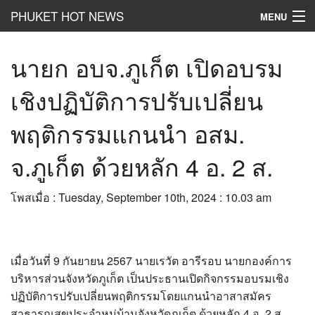
PHUKET HOT NEWS
MENU
Hot
News
นายก อบจ.ภูเก็ต เปิดอบรม
Hot
Clip
เชิงปฏิบัติการปรับเปลี่ยน
Hot
List
พฤติกรรมแกนนำ อสม.
Hot
Gossip
จ.ภูเก็ต ด้วยหลัก 4 อ. 2 ส.
Hot
Business
โพสเมื่อ : Tuesday, September 10th, 2024 : 10.03 am
เที่ยว ชิม ช๊อป
Hot
Health and Beauty
เมื่อวันที่ 9 กันยายน 2567 นายเรวัต อารีรอบ นายกองค์การ
PR News
บริหารส่วนจังหวัดภูเก็ต เป็นประธานเปิดกิจกรรมอบรมเชิง
อยากบอกอยากเล่า
ปฏิบัติการปรับเปลี่ยนพฤติกรรมโดยแกนนำอาสาสมัคร
สาธารณสุขประจำหมู่บ้านจังหวัดภูเก็ต ด้วยหลัก 4 อ. 2 ส.