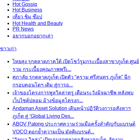
Hot
Gossip
Hot
Business
เที่ยว ชิม ช๊อป
Hot
Health and Beauty
PR News
อยากบอกอยากเล่า
ข่าวเก่า
ไทยสุง รุกตลาดภาคใต้ เปิดโชว์รูมกระเบื้องสาขาภูเก็ต ศูนย์
รวม กระเบื้องคุณภาพพรีเ...
ศุภาลัย รุกตลาดภูเก็ต เปิดตัว “คราม ศรีสุนทร ภูเก็ต” ฉีก
กรอบคอนโดฯ เดิม สู่การอ...
เจ้าของโครงการพูลวิลล่าหรู เตือนระวังมิจฉาชีพ หลังพบ
เว็บไซต์ปลอม อ้างข้อมูลโครงก...
Andaman Asset Solution เดินหน้าปฏิวัติวงการอสังหาฯ
ภูเก็ต สู่ ‘Global Living Des...
ABOV Patong ประกาศความร่วมมือครั้งสำคัญกับแบรนด์
VOCO ตอกย้ำความเป็น มัลติแบรนด์...
“วัลญา วิลล่า” เปิดเกมรุกตลาดอสังหาฯภูเก็ต จัดงาน