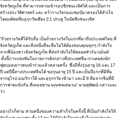
จังหวัดภูเก็ต ที่สามารถผ่านเข้ารอบชิงชนะเลิศได้ และเป็นการ
สร้างประวัติศาสตร์ และ คว้ารางวัลรองแชมป์มาครองได้สำเร็จ
โดยแพ้ต่อทีมอุรุกวัยเพียง 2:1 ประตู ในนัดชิงชนะเลิศ
“ถ้วยรางวัลที่ได้รับถือ เป็นถ้วยรางวัลใบแรกที่มาถึงประเทศไทย ที่
จังหวัดภูเก็ต และสิ่งหนึ่งที่จะลืมไม่ได้ต้องขอบคุณทุกๆ กำลังใจ
จากพี่น้องชาวจังหวัดภูเก็ต ที่ส่งกำลังใจให้ตลอดทัวร์นาเม้นท์
ทั้งนี้การแข่งขันในรายการดังกล่าวที่ประเทศจีน เราเคยส่งนัก
ฟุตบอลเยาวชนเข้าร่วมแล้วหลายครั้ง ซึ่งมีทั้งรุ่นอายุ 16 และ 17
ปี แต่ปีนี้ทางประเทศจีนได้ ขอรุ่นอายุ 15 ปี และเป็นปีแรกที่มีทีม
จากยุโรป อเมริกาใต้ และอุรุกกวัย เข้ามา และมี 8 ทีมจากจีนที่มี
การฟาดแข้งกัน ที่เหมยซาน มณฑลเสฉวน” นายสุพัฒน์ กล่าวและ
ว่า
อย่างไรก็ตาม ส่วนหนึ่งของความสำเร็จในครั้งนี้ ที่เป็นกำลังใจให้
กับน้องๆ เยาวชน ทั้ง 12 คน ได้มีกำลังใจอย่างยิ่งในการประสบ