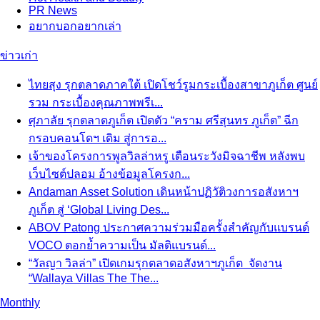
PR News
อยากบอกอยากเล่า
ข่าวเก่า
ไทยสุง รุกตลาดภาคใต้ เปิดโชว์รูมกระเบื้องสาขาภูเก็ต ศูนย์
รวม กระเบื้องคุณภาพพรีเ...
ศุภาลัย รุกตลาดภูเก็ต เปิดตัว “คราม ศรีสุนทร ภูเก็ต” ฉีก
กรอบคอนโดฯ เดิม สู่การอ...
เจ้าของโครงการพูลวิลล่าหรู เตือนระวังมิจฉาชีพ หลังพบ
เว็บไซต์ปลอม อ้างข้อมูลโครงก...
Andaman Asset Solution เดินหน้าปฏิวัติวงการอสังหาฯ
ภูเก็ต สู่ ‘Global Living Des...
ABOV Patong ประกาศความร่วมมือครั้งสำคัญกับแบรนด์
VOCO ตอกย้ำความเป็น มัลติแบรนด์...
“วัลญา วิลล่า” เปิดเกมรุกตลาดอสังหาฯภูเก็ต จัดงาน
“Wallaya Villas The The...
Monthly