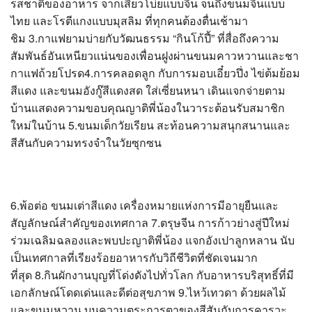
รสชาติของอาหาร จากเสี่ยวโบ่ยแบบจีน จนถึงขนมจีนแบบ
ไทย และโรตีแกงแบบมุสลิม ที่ทุกคนต้องตื่นเช้ามา
ชิม 3.กาแฟยามบ่ายกับวัฒนธรรม “กินโก้ปี้” ที่สื่อถึงความ
สัมพันธ์อันเหนียวแน่นของเพื่อนฝูงผ่านขนมคาวหวานและชา
กาแฟถ้วยโปรด4.การคลอดลูก กับการมอบเอี๋ยวปึ่ง ไข่ต้มย้อม
สีแดง และขนมอังกู๊สีแดงสด ใส่เซี่ยนหนา เดินแจกจ่ายตาม
บ้านแสดงความขอบคุณญาติพี่น้องในวาระต้อนรับสมาชิก
ใหม่ในบ้าน 5.ขนมเด็กวัยเรียน สะท้อนความสนุกสนานและ
สีสันกับความทรงจำในวัยซุกซน
6.พ้อต่อ ขนมเต่าสีแดง เครื่องหมายแห่งการมีอายุยืนและ
สัญลักษณ์สำคัญของเทศกาล 7.ตรุษจีน การก้าวย่างสู่ปีใหม่
ร่วมเฉลิมฉลองและพบปะญาติพี่น้อง แจกอังเปาลูกหลาน นับ
เป็นเทศกาลที่เรียงร้อยอาหารกับวิถีชีวิตที่ชัดเจนมาก
ที่สุด 8.กินผักงานบุญที่โด่งดังไปทั่วโลก กับอาหารบริสุทธิ์ที่มี
เอกลักษณ์โดดเด่นและดีต่อสุขภาพ 9.ไหว้เทวดา ด้วยผลไม้
และขนมหวาน บนความตระการตาของสีสันกับการคารวะ