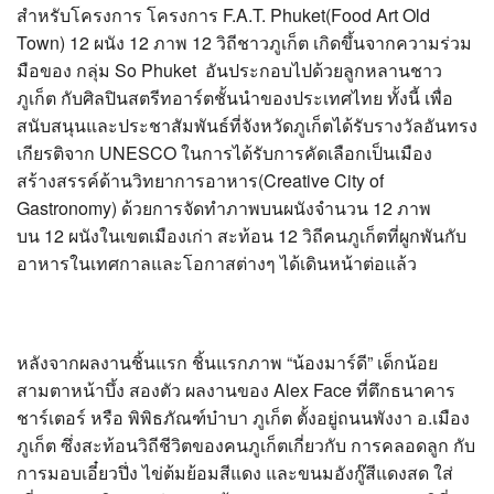
สำหรับโครงการ โครงการ F.A.T. Phuket(Food Art Old
?>
Town) 12 ผนัง 12 ภาพ 12 วิถีชาวภูเก็ต เกิดขึ้นจากความร่วม
มือของ กลุ่ม So Phuket อันประกอบไปด้วยลูกหลานชาว
ภูเก็ต กับศิลปินสตรีทอาร์ตชั้นนำของประเทศไทย ทั้งนี้ เพื่อ
สนับสนุนและประชาสัมพันธ์ที่จังหวัดภูเก็ตได้รับรางวัลอันทรง
เกียรติจาก UNESCO ในการได้รับการคัดเลือกเป็นเมือง
สร้างสรรค์ด้านวิทยาการอาหาร(Creative City of
Gastronomy) ด้วยการจัดทำภาพบนผนังจำนวน 12 ภาพ
บน 12 ผนังในเขตเมืองเก่า สะท้อน 12 วิถีคนภูเก็ตที่ผูกพันกับ
อาหารในเทศกาลและโอกาสต่างๆ ได้เดินหน้าต่อแล้ว
หลังจากผลงานชิ้นแรก ชิ้นแรกภาพ “น้องมาร์ดี” เด็กน้อย
สามตาหน้าบึ้ง สองตัว ผลงานของ Alex Face ที่ตึกธนาคาร
ชาร์เตอร์ หรือ พิพิธภัณฑ์บ๋าบา ภูเก็ต ตั้งอยู่ถนนพังงา อ.เมือง
ภูเก็ต ซึ่งสะท้อนวิถีชีวิตของคนภูเก็ตเกี่ยวกับ การคลอดลูก กับ
การมอบเอี๋ยวปึ่ง ไข่ต้มย้อมสีแดง และขนมอังกู๊สีแดงสด ใส่