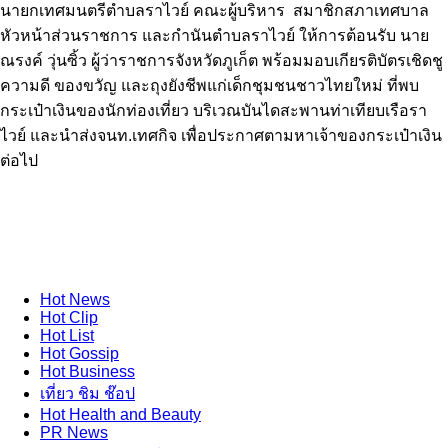
นายกเทศมนตรีตำบลราไวย์ คณะผู้บริหาร สมาชิกสภาเทศบาล
หัวหน้าส่วนราชการ และกำนันตำบลราไวย์ ให้การต้อนรับ นาย
ณรงค์ วุ่นซิ้ว ผู้ว่าราชการจังหวัดภูเก็ต พร้อมมอบเกียรติบัตรเชิดชู
ความดี ของขวัญ และถุงยังชีพแก่เด็กชุมชนชาวไทยใหม่ ที่พบ
กระเป๋าเงินของนักท่องเที่ยว บริเวณบันไดสะพานท่าเทียบเรือรา
ไวย์ และนำส่งจนท.เทศกิจ เพื่อประกาศตามหาเจ้าของกระเป๋าเงิน
ต่อไป
Hot
News
Hot
Clip
Hot
List
Hot
Gossip
Hot
Business
เที่ยว ชิม ช๊อป
Hot
Health and Beauty
PR News