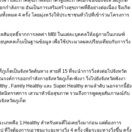
ล่นกีฬา และภาคีสุขภาพทั้งภาครัฐและภาคเอกชนของจังหวัดภูเก็ต
กกำลังกาย อันเป็นการเสริมสร้างสุขภาพที่ดีอย่างต่อเนื่อง จึงเกิด
งทั้งหมด 4 ครั้ง โดยมุ่งหวังให้ประชาชนทั่วไปที่เข้าร่วมโครงการ
ลสัมฤทธิ์จากการลดค่า MBI ในแต่ละบุคคลให้อยู่ภายในเกณฑ์
ุคคลเก็บเป็นฐานข้อมูล เพื่อใช้ประมวลผลเปรียบเทียบกับการวิ่ง
เก็ตเป็นจังหวัดต้นทาง สายที่ 15 ที่จะนำการวิ่งส่งต่อไปจังหวัด
ณรงค์การออกกำลังกายจังหวัดภูเก็ต-พังงา วิ่งไปยังจังหวัดพังงา
y , Family Healthy และ Super Healthy ตามลำดับ นอกจากนี้ยัง
ารจัดนิทรรศการ เสวนาหัวข้อสุขภาพ รวมถึงการพูดคุยสัมภาษณ์กับ
ังหวัดภูเก็ต
ะเภทคือ 1.Healthy สำหรับคนที่ไม่เคยวิ่งมาก่อน แต่ต้องการ
ไป ที่ใจต้องการเอาชนะระยะทางวิ่ง 4 ครั้ง เพิ่มระยะทางวิ่งขึ้น ครั้ง