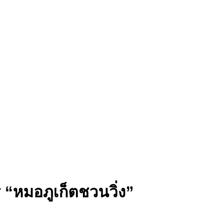
ร “หมอภูเก็ตชวนวิ่ง”