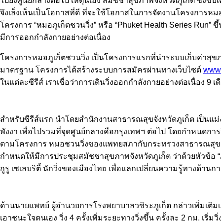
ไปยังศูนย์กลางต่อไป เหตุนี้เอง สมัชชาสุขภาพจังหวัดภูเก็ต ซึ
จึงเล็งเห็นเป็นโอกาสที่ดี ที่จะใช้โอกาสในการจัดงานโครงการหมอชวน
โครงการ “หมอภูเก็ตชวนวิ่ง” หรือ “Phuket Health Series Run” ขึ้น
มีการออกกำลังกายอย่างต่อเนื่อง
โครงการหมอภูเก็ตชวนวิ่ง เป็นโครงการแรกที่นำระบบเก็บค่าสุ
มาตรฐาน โครงการได้สร้างระบบการสมัครผ่านทางเว็บไซด์
www.
ในแต่ละซีรีส์ เราเชื่อว่าการเดินวิ่งออกกำลังกายอย่างต่อเนื่อง 9 
สำหรับซีรีส์แรก นำโดยสำนักงานสาธารณสุขจังหวัดภูเก็ต เป็นแม่งาน 
พังงา เพื่อไปรวมที่จุดศูนย์กลางคือกรุงเทพฯ ต่อไป โดยกำหนดการวิ่
ตามโครงการ หมอชวนวิ่งของแพทยสภากับกระทรวงสาธารณสุข และกลุ
กำหนดให้มีการประชุมสมัชชาสุขภาพจังหวัดภูเก็ต ว่าด้วยหัวข้อ 
กูรู เซเลบริตี้ นักวิ่งของเมืองไทย เพื่อแลกเปลี่ยนความรู้ทาง
ด้านนายแพทย์ ผู้อำนวยการโรงพยาบาลวชิระภูเก็ต กล่าวเพิ่มเติมเ
เอาชนะใจตนเอง วิ่ง 4 ครั้งเพิ่มระยะทางวิ่งขึ้น ครั้งละ 2 กม. เริ่มว