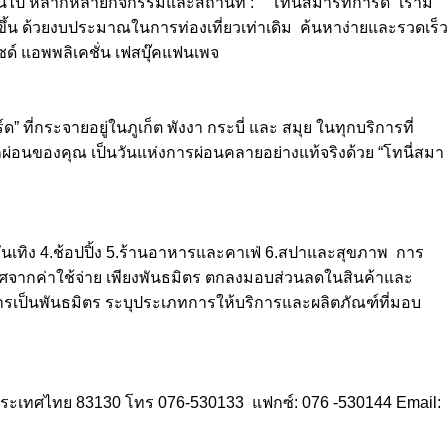
 ขึ้นไป หลากหลายกิจกรรมและสถานที่ : “โทนี่สมาร์ทการ์ด” เรามี
กขึ้น ด้วยงบประมาณในการท่องเที่ยวเท่าเดิม ค้นหาง่ายและรวดเร็ว
ไซด์ แอพพลิเคชั่น เฟสบุ๊คแฟนเพจ
ที่กระจายอยู่ในภูเก็ต พังงา กระบี่ และ สมุย ในทุกบริการที่
กผ่อนของคุณ เป็นวันแห่งการผ่อนคลายอย่างแท้จริงด้วย “โทนี่สมา
ันเทิง 4.ช้อปปิ้ง 5.ร้านอาหารและคาเฟ่ 6.สปาและสุขภาพ การ
ปราศจากค่าใช้จ่าย เพียงพันธมิตร ตกลงมอบส่วนลดในสินค้าและ
ารเป็นพันธมิตร ระบุประเภทการให้บริการและผลิตภัณฑ์ที่มอบ
เก็ต ประเทศไทย 83130 โทร 076-530133 แฟกซ์: 076 -530144 Email: