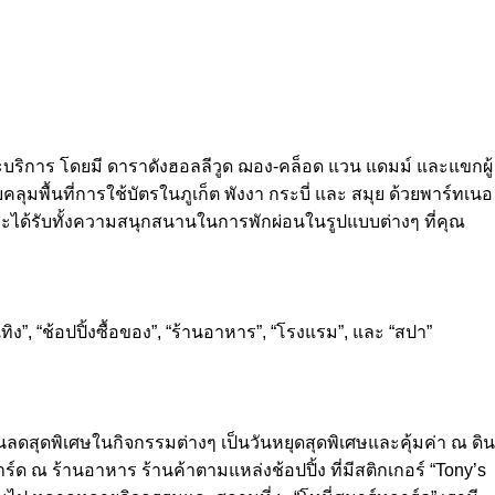
้าและบริการ โดยมี ดาราดังฮอลลีวูด ฌอง-คล็อด แวน แดมม์ และแขกผู้
คลุมพื้นที่การใช้บัตรในภูเก็ต พังงา กระบี่ และ สมุย ด้วยพาร์ทเนอ
ณจะได้รับทั้งความสนุกสนานในการพักผ่อนในรูปแบบต่างๆ ที่คุณ
ง”, “ช้อปปิ้งซื้อของ”, “ร้านอาหาร”, “โรงแรม”, และ “สปา”
ดสุดพิเศษในกิจกรรมต่างๆ เป็นวันหยุดสุดพิเศษและคุ้มค่า ณ ดิน
ร์ด ณ ร้านอาหาร ร้านค้าตามแหล่งช้อปปิ้ง ที่มีสติกเกอร์ “Tony’s