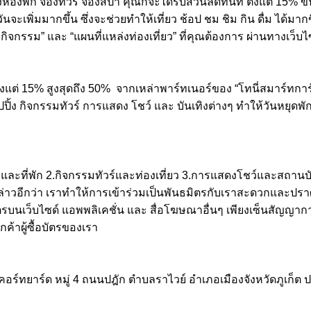
องห้องพัก จองทัวร์ จองสปา คุณก็จะได้รับส่วนลดทันที ตั้งแต่ 15%
เพิ่มมากขึ้น ซึ่งจะช่วยทำให้เที่ยว ช้อป ชม ชิม กิน ดื่ม ได้มา
กิจกรรม” และ “แผนที่แหล่งท่องเที่ยว” ที่คุณต้องการ ผ่านทางเว็บ
ต่ 15% สูงสุดถึง 50% จากเหล่าพาร์ทเนอร์ของ “โทนี่สมาร์ทการ์ด” 
้ง กิจกรรมทัวร์ การแสดง โชว์ และ บันเทิงต่างๆ ทำให้วันหยุดพั
และที่พัก 2.กิจกรรมทัวร์และท่องเที่ยว 3.การแสดงโชว์และสถานบ
y) กล่าวอีกว่า เราทำให้การเข้าร่วมเป็นพันธมิตรกับเราสะดวกและ
รบนเว็บไซด์ แอพพลิเคชั่น และ สื่อโฆษณาอื่นๆ เพียงเซ็นสัญญาก
ค้าผู้ซื้อบัตรของเรา
พร้าวคอร์ทยาร์ด หมู่ 4 ถนนปฎัก ตำบลราไวย์ อำเภอเมืองจังหวัดภู