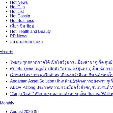
Hot
News
Hot
Clip
Hot
List
Hot
Gossip
Hot
Business
เที่ยว ชิม ช๊อป
Hot
Health and Beauty
PR News
อยากบอกอยากเล่า
ข่าวเก่า
ไทยสุง รุกตลาดภาคใต้ เปิดโชว์รูมกระเบื้องสาขาภูเก็ต ศูนย์
ศุภาลัย รุกตลาดภูเก็ต เปิดตัว “คราม ศรีสุนทร ภูเก็ต” ฉีกกร
เจ้าของโครงการพูลวิลล่าหรู เตือนระวังมิจฉาชีพ หลังพบเว็
Andaman Asset Solution เดินหน้าปฏิวัติวงการอสังหาฯ ภูเก็ต 
ABOV Patong ประกาศความร่วมมือครั้งสำคัญกับแบรนด์ VO
“วัลญา วิลล่า” เปิดเกมรุกตลาดอสังหาฯภูเก็ต จัดงาน “Wallay
Monthly
August 2026
(5)