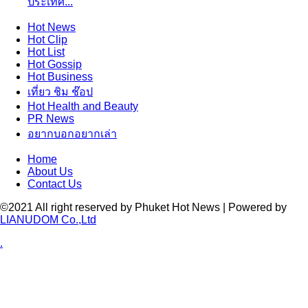
ประเทศ...
Hot
News
Hot
Clip
Hot
List
Hot
Gossip
Hot
Business
เที่ยว ชิม ช๊อป
Hot
Health and Beauty
PR News
อยากบอกอยากเล่า
Home
About Us
Contact Us
©2021 All right reserved by Phuket Hot News | Powered by
LIANUDOM Co.,Ltd
.