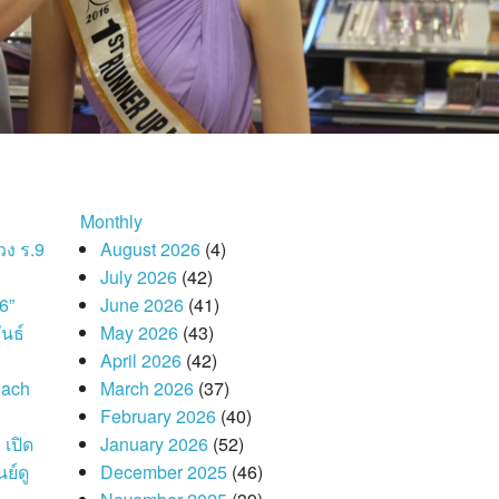
Monthly
วง ร.9
August 2026
(4)
July 2026
(42)
6”
June 2026
(41)
นธ์
May 2026
(43)
April 2026
(42)
each
March 2026
(37)
February 2026
(40)
 เปิด
January 2026
(52)
ย์ดู
December 2025
(46)