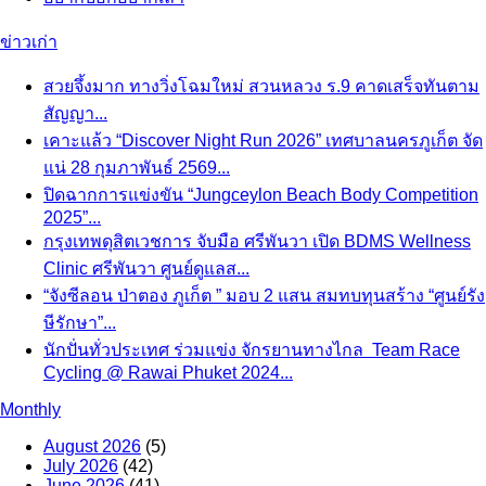
ข่าวเก่า
สวยจึ้งมาก ทางวิ่งโฉมใหม่ สวนหลวง ร.9 คาดเสร็จทันตาม
สัญญา...
เคาะแล้ว “Discover Night Run 2026” เทศบาลนครภูเก็ต จัด
แน่ 28 กุมภาพันธ์ 2569...
ปิดฉากการแข่งขัน “Jungceylon Beach Body Competition
2025”...
กรุงเทพดุสิตเวชการ จับมือ ศรีพันวา เปิด BDMS Wellness
Clinic ศรีพันวา ศูนย์ดูแลส...
“จังซีลอน ป่าตอง ภูเก็ต ” มอบ 2 แสน สมทบทุนสร้าง “ศูนย์รัง
ษีรักษา”...
นักปั่นทั่วประเทศ ร่วมแข่ง จักรยานทางไกล Team Race
Cycling @ Rawai Phuket 2024...
Monthly
August 2026
(5)
July 2026
(42)
June 2026
(41)