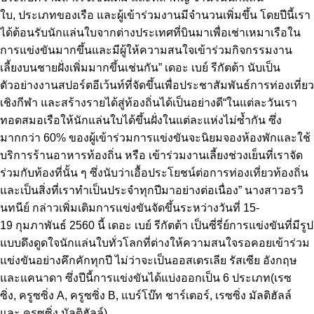
ใบ, ประเภทของเรือ และผู้เข้าร่วมงานมีจำนวนเพิ่มขึ้น โดยปีนี้เรา
ได้ต้อนรับนักแล่นใบจากต่างประเทศที่บินมาเพื่อเช่าเหมาเรือใน
การแข่งขันมากขึ้นและมีผู้ให้ความสนใจเข้าร่วมกิจกรรมงาน
เลี้ยงบนชายฝั่งเพิ่มมากขึ้นเช่นกัน” เดอะ เบย์ รีกัตต้า นับเป็น
ตัวอย่างงานสปอร์ตอีเว้นท์ที่จัดขึ้นเพื่อประชาสัมพันธ์การท่องเที่ยว
เชิงกีฬา และสร้างรายได้สู่ท้องถิ่นได้เป็นอย่างดี“ในแต่ละวันเรา
ทอดสมอเรือให้นักแล่นใบได้ขึ้นฝั่งในแต่ละแห่งไม่ซ้ำกัน ซึ่ง
มากกว่า 60% ของผู้เข้าร่วมการแข่งขันจะนิยมจองห้องพักและใช้
บริการร้านอาหารท้องถิ่น หรือ เข้าร่วมงานเลี้ยงช่วงเย็นที่เราจัด
ร่วมกับท้องที่นั้น ๆ ซึ่งนับว่าเอื้อประโยชน์ต่อการท่องเที่ยวท้องถิ่น
และเป็นสิ่งที่เราทำเป็นประจำทุกปีมาอย่างต่อเนื่อง” นางสาวอรวิ
นทนีย์ กล่าวเพิ่มเติม
การแข่งขันจัดขึ้นระหว่างวันที่ 15-
19 กุมภาพันธ์ 2560 นี้ เดอะ เบย์ รีกัตต้า เป็นซี่รี่ย์การแข่งขันที่มีรูป
แบบดึงดูดใจนักแล่นใบทั่วโลกที่ต่างให้ความสนใจรอคอยเข้าร่วม
แข่งขันอย่างคึกคักทุกปี ไม่ว่าจะเป็นออสเตรเลีย รัสเซีย อังกฤษ
และแคนาดา ซึ่งปีนี้การแข่งขันได้แบ่งออกเป็น 6 ประเภท(เรซ
ซิ่ง, ครูซซิ่ง A, ครูซซิ่ง B, แบร์โบ๊ท ชาร์เตอร์, เรซซิ่ง มัลติฮัลล์
และ ครูซซิ่ง มัลติฮัลล์)