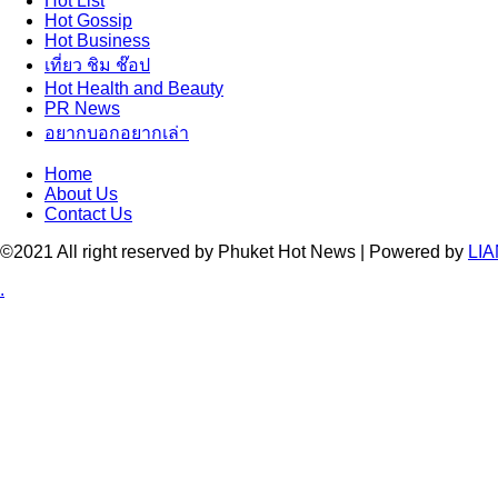
Hot
List
Hot
Gossip
Hot
Business
เที่ยว ชิม ช๊อป
Hot
Health and Beauty
PR News
อยากบอกอยากเล่า
Home
About Us
Contact Us
©2021 All right reserved by Phuket Hot News | Powered by
LIA
.