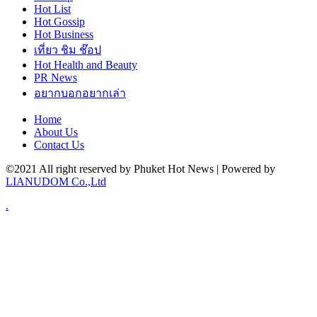
Hot
List
Hot
Gossip
Hot
Business
เที่ยว ชิม ช๊อป
Hot
Health and Beauty
PR News
อยากบอกอยากเล่า
Home
About Us
Contact Us
©2021 All right reserved by Phuket Hot News | Powered by
LIANUDOM Co.,Ltd
.