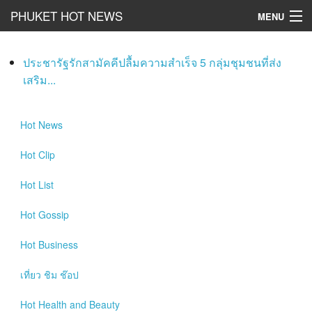
PHUKET HOT NEWS
MENU
Hot
News
ประชารัฐรักสามัคคีปลื้มความสำเร็จ 5 กลุ่มชุมชนที่ส่ง
Hot
Clip
เสริม...
Hot
List
Hot
News
Hot
Gossip
Hot
Clip
Hot
Business
Hot
List
เที่ยว ชิม ช๊อป
Hot
Gossip
Hot
Health and Beauty
Hot
Business
PR News
เที่ยว ชิม ช๊อป
อยากบอกอยากเล่า
Hot
Health and Beauty