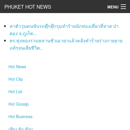
PHUKET HOT NEWS
MENU
Hot
News
หาตัววุ่นคนขับรถตุ๊กตุ๊กรุมทำร้ายนักท่องเที่ยวที่หาด ป่า
Hot
Clip
ตอง จ.ภูเก็ต...
ตร.ทุ่งทองรวบหลานชั่วเมายาแล้วคลั่งทำร้ายร่างกายยาย
Hot
List
แท้ๆจนเสียชีวิต...
Hot
Gossip
Hot
News
Hot
Business
Hot
Clip
เที่ยว ชิม ช๊อป
Hot
List
Hot
Health and Beauty
Hot
Gossip
PR News
Hot
Business
อยากบอกอยากเล่า
เที่ยว ชิม ช๊อป