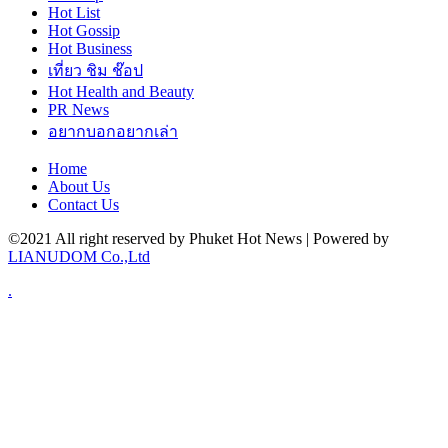
Hot
List
Hot
Gossip
Hot
Business
เที่ยว ชิม ช๊อป
Hot
Health and Beauty
PR News
อยากบอกอยากเล่า
Home
About Us
Contact Us
©2021 All right reserved by Phuket Hot News | Powered by
LIANUDOM Co.,Ltd
.