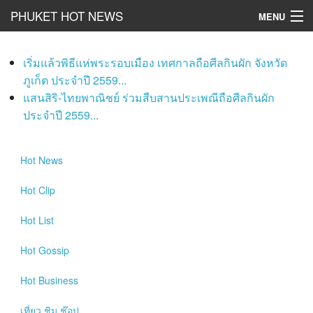
PHUKET HOT NEWS
MENU
Hot
News
เริ่มแล้วพิธีแห่พระรอบเมือง เทศกาลถือศีลกินผัก จังหวัด
Hot
Clip
ภูเก็ต ประจำปี 2559...
แสนสิริ-ไทยพาณิชย์ ร่วมสืบสานประเพณีถือศีลกินผัก
Hot
List
ประจำปี 2559...
Hot
Gossip
Hot
News
Hot
Business
Hot
Clip
เที่ยว ชิม ช๊อป
Hot
List
Hot
Health and Beauty
Hot
Gossip
PR News
Hot
Business
อยากบอกอยากเล่า
เที่ยว ชิม ช๊อป