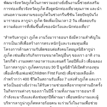
พัฒนาจังหวัดภูเก็ตในภาพรวมอย่างยั่งยืนงานนี้ช่วยส่งเสริม
การท่องเที่ยวจังหวัดภูเก็ต ดึงดูดนักท่องเที่ยวคุณภาพ และนำ
เสนอความงดงามของภูเก็ตในช่วงกรีนซีซัน โดยปัจจุบันวิ่ง
มาราธอน ลากูน่า ภูเก็ต จัดเพิ่มเป็นเวลา 2 วัน เพื่อตอบรับ
ความต้องการที่เพิ่มขึ้นทั้งของนักวิ่งและนักท่องเที่ยว”
“สำหรับลากูน่า ภูเก็ต งานวิ่งมาราธอนฯ ยังมีความสำคัญใน
การเป็นเวทีเพื่อสร้างการตระหนักรู้และระดมทุนเพื่อ
โครงการด้านความรับผิดชอบต่อสังคมโดยมูลนิธิลากูน่า
ภูเก็ต เช่นเดียวกับกิจกรรมขนาดใหญ่อื่นๆ ของเรา อาทิ งาน
ไตรกีฬา งานเทศกาลอาหารและดนตรี โดยปีที่แล้ว เพื่อฉลอง
โอกาสลากูน่า ภูเก็ตครบรอบ 30 ปี มูลนิธิฯได้เปิดตัวกองทุน
เพื่อเด็กซีเอฟเอฟ(Children First Fund) เพื่อช่วยเหลือเด็ก
กำพร้ากว่า 400 ชีวิตในสถานรับเลี้ยง 7 แห่งทั่วภูเก็ต และเรา
หวังเป็นอย่างยิ่งว่าจะได้รับความช่วยเหลือจากทุกท่านอีกครั้ง
ในกิจกรรมต่างๆ ของเราในปีนี้ รวมทั้งงานมาราธอนฯ ที่
กำลังจะมาถึงและดังเช่นทุกปีที่ผ่านมา เพื่อนพนักงานและผู้
บริหารลากูน่าภูเก็ตหลายร้อยคน จะร่วมวิ่งในงานเพื่อช่วย