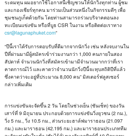
ระดมทุน ผมอยากใช้โอกาสนี้เชิญชวนให้นักวิ่งทุกท่าน ผู้ชม
และกองเชียร์ทุกคน มาร่วมเป็นส่วนหนึ่งในกิจกรรมดีๆ เพื่อ
ชุมชนภูเก็ตด้วยกัน โดยท่านสามารถร่วมบริจาคตอนลง
ทะเบียนแข่งขัน หรือที่บูธ CSR ในงาน หรือติดต่อเราทาง
csr@lagunaphuket.com
”
“ปีนี้เราได้รับการตอบรับที่ดีมากจากนักวิ่ง เช่น หลังจบงานใน
ปีที่ผ่านมามีผู้สมัครเข้าร่วมงานกว่า 1,000 คนภายในสอง
สัปดาห์ จำนวนนักวิ่งที่สมัครเข้ามามีจำนวนมากกว่าที่เรา
คาดการณ์ไว้ และคาดว่าจำนวนนักวิ่งปีนี้จะทุบสถิติปีที่แล้ว
ซึ่งคาดว่าจะอยู่ที่ประมาณ 8,000 คน” มิสเตอร์ฟลูสเซอร์
กล่าวเพิ่มเติม
การแข่งขันจะจัดขึ้น 2 วัน โดยในช่วงเย็น (ซันเซ็ท) ของวัน
เสาร์ที่ 9 มิถุนายน ประกอบด้วยการแข่งขันวิ่งยุวชน (2 กม.),
วิ่ง 5 กม., วิ่ง 10.5 กม., ส่วนระยะฮาล์ฟมาราธอน (21.097
กม.) และมาราธอน (42.195 กม.) และมาราธอนประเภททีม
จะจัดแข่งขันในเช้า (ซันไร้ส์) ของวันอาทิตย์ที่ 10 มิถุนายน