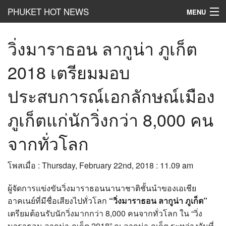
PHUKET HOT NEWS
MENU
Hot
News
วิ่งมาราธอน ลากูน่า ภูเก็ต
Hot
Clip
2018 เตรียมมอบ
Hot
List
ประสบการณ์เอกลักษณ์เมือง
Hot
Gossip
ภูเก็ตแก่นักวิ่งกว่า 8,000 คน
Hot
Business
จากทั่วโลก
เที่ยว ชิม ช๊อป
โพสเมื่อ : Thursday, February 22nd, 2018 : 11.09 am
Hot
Health and Beauty
ผู้จัดการแข่งขันวิ่งมาราธอนนานาชาติชั้นนำของเอเชีย
PR News
อาคเนย์ที่มีชื่อเสียงไปทั่วโลก
“วิ่งมาราธอน ลากูน่า ภูเก็ต”
อยากบอกอยากเล่า
เตรียมต้อนรับนักวิ่งมากกว่า 8,000 คนจากทั่วโลก ใน “วิ่ง
มาราธอน ลากูน่า ภูเก็ต 2018” ณ ลากูน่า ภูเก็ต ระหว่างวันที่