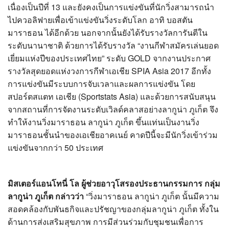
เนื่องเป็นปีที่ 13 และยังคงเป็นการแข่งขันที่นักวิ่งสามารถนำ
ไปควอลิฟายเพื่อเข้าแข่งขันวิ่งระดับโลก อาทิ บอสตัน
มาราธอน ได้อีกด้วย นอกจากนั้นยังได้รับรางวัลการันตีใน
ระดับนานาชาติ ด้วยการได้รับรางวัล “งานกีฬาสมัครเล่นยอด
เยี่ยมแห่งปีของประเทศไทย” ระดับ GOLD จากงานประกาศ
รางวัลสุดยอดแห่งวงการกีฬาเอเชีย SPIA Asia 2017 อีกทั้ง
การแข่งขันมีระบบการจับเวลาและผลการแข่งขัน โดย
สปอร์ตสแตท เอเชีย (Sportstats Asia) และด้วยการสนับสนุน
จากสถานที่การจัดงานระดับเวิลด์คลาสอย่างลากูน่า ภูเก็ต จึง
ทำให้งานวิ่งมาราธอน ลากูน่า ภูเก็ต ขึ้นแท่นเป็นงานวิ่ง
มาราธอนชั้นนำของเอเชียอาคเนย์ คาดปีนี้จะมีนักวิ่งเข้าร่วม
แข่งขันจากกว่า 50 ประเทศ
มิสเตอร์แอนโทนี่ โล ผู้ช่วยอาวุโสรองประธานกรรมการ กลุ่ม
ลากูน่า ภูเก็ต กล่าวว่า
“วิ่งมาราธอน ลากูน่า ภูเก็ต นั้นมีความ
สอดคล้องกับพันธกิจและปรัชญาของกลุ่มลากูน่า ภูเก็ต ทั้งใน
ด้านการส่งเสริมสุขภาพ การมีส่วนร่วมกับชุมชนเพื่อการ