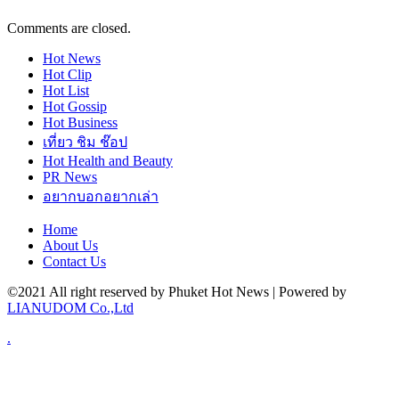
Comments are closed.
Hot
News
Hot
Clip
Hot
List
Hot
Gossip
Hot
Business
เที่ยว ชิม ช๊อป
Hot
Health and Beauty
PR News
อยากบอกอยากเล่า
Home
About Us
Contact Us
©2021 All right reserved by Phuket Hot News | Powered by
LIANUDOM Co.,Ltd
.