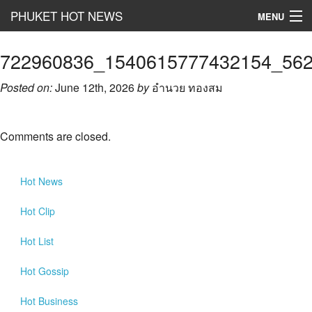
PHUKET HOT NEWS
MENU
Hot
News
722960836_1540615777432154_56
Hot
Clip
Posted on:
June 12th, 2026
by
อำนวย ทองสม
Hot
List
Comments are closed.
Hot
Gossip
Hot
Business
Hot
News
เที่ยว ชิม ช๊อป
Hot
Clip
Hot
Health and Beauty
Hot
List
PR News
Hot
Gossip
อยากบอกอยากเล่า
Hot
Business