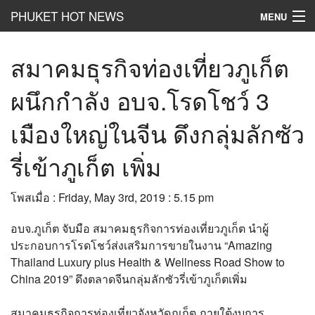
PHUKET HOT NEWS
MENU
Hot
News
สมาคมธุรกิจท่องเที่ยวภูเก็ต
Hot
Clip
ผนึกกำลัง อบจ.โรดโชว์ 3
Hot
List
เมืองใหญ่ในจีน ดึงกลุ่มลักซัว
Hot
Gossip
รี่เข้าภูเก็ต เพิ่ม
Hot
Business
โพสเมื่อ : Friday, May 3rd, 2019 : 5.15 pm
เที่ยว ชิม ช๊อป
อบจ.ภูเก็ต จับมือ สมาคมธุรกิจการท่องเที่ยวภูเก็ต นำผู้
Hot
Health and Beauty
ประกอบการโรดโชว์ส่งเสริมการขายในงาน “Amazing
Thailand Luxury plus Health & Wellness Road Show to
PR News
China 2019” ดึงตลาดจีนกลุ่มลักซัวรี่เข้าภูเก็ตเพิ่ม
อยากบอกอยากเล่า
สมาคมธุรกิจการท่องเที่ยวจังหวัดภูเก็ต ภายใต้งบการ