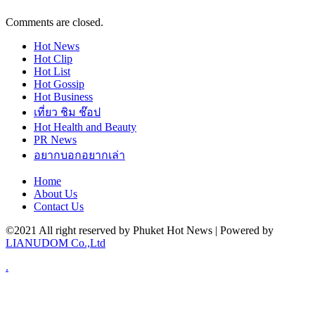
Comments are closed.
Hot
News
Hot
Clip
Hot
List
Hot
Gossip
Hot
Business
เที่ยว ชิม ช๊อป
Hot
Health and Beauty
PR News
อยากบอกอยากเล่า
Home
About Us
Contact Us
©2021 All right reserved by Phuket Hot News | Powered by
LIANUDOM Co.,Ltd
.