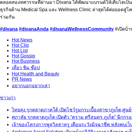
ตลอดสองทศวรรษที่ผ่านมา Divana ได้พัฒนาแบรนด์ให้เติบโตเป็นร
ธุรกิจด้าน Medical Spa และ Wellness Clinic ล่าสุดได้ต่อยอดสู
ร่วมกัน
#divana
#divanaAnda
#divanaWellnessCommunity
#เปิดบ้า
Hot
News
Hot
Clip
Hot
List
Hot
Gossip
Hot
Business
เที่ยว ชิม ช๊อป
Hot
Health and Beauty
PR News
อยากบอกอยากเล่า
ข่าวเก่า
ไทยสุง รุกตลาดภาคใต้ เปิดโชว์รูมกระเบื้องสาขาภูเก็ต ศูนย์
ศุภาลัย รุกตลาดภูเก็ต เปิดตัว “คราม ศรีสุนทร ภูเก็ต” ฉีกกร
เจ้าของโครงการพูลวิลล่าหรู เตือนระวังมิจฉาชีพ หลังพบเว็
Andaman Asset Solution เดินหน้าปฏิวัติวงการอสังหาฯ ภูเก็ต 