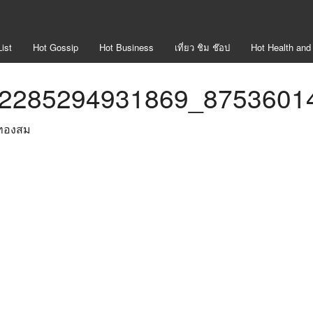
ist
Hot
Gossip
Hot
Business
เที่ยว ชิม ช๊อป
Hot
Health and
2285294931869_8753601
ทองสม