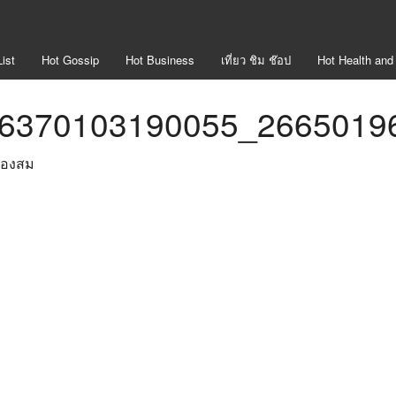
ist
Hot
Gossip
Hot
Business
เที่ยว ชิม ช๊อป
Hot
Health and
6370103190055_2665019
ทองสม