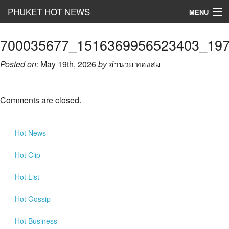
PHUKET HOT NEWS
MENU
Hot
News
700035677_1516369956523403_19
Hot
Clip
Posted on:
May 19th, 2026
by
อำนวย ทองสม
Hot
List
Comments are closed.
Hot
Gossip
Hot
Business
Hot
News
เที่ยว ชิม ช๊อป
Hot
Clip
Hot
Health and Beauty
Hot
List
PR News
Hot
Gossip
อยากบอกอยากเล่า
Hot
Business