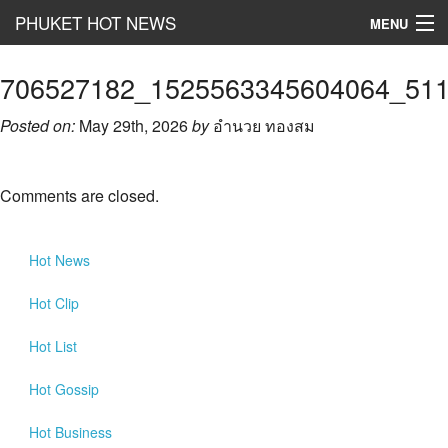
PHUKET HOT NEWS
MENU
Hot
News
706527182_1525563345604064_51
Hot
Clip
Posted on:
May 29th, 2026
by
อำนวย ทองสม
Hot
List
Comments are closed.
Hot
Gossip
Hot
Business
Hot
News
เที่ยว ชิม ช๊อป
Hot
Clip
Hot
Health and Beauty
Hot
List
PR News
Hot
Gossip
อยากบอกอยากเล่า
Hot
Business