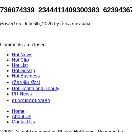
736074339_2344411409300383_6239436
Posted on:
July 5th, 2026
by
อำนวย ทองสม
Comments are closed.
Hot
News
Hot
Clip
Hot
List
Hot
Gossip
Hot
Business
เที่ยว ชิม ช๊อป
Hot
Health and Beauty
PR News
อยากบอกอยากเล่า
Home
About Us
Contact Us
©2021 All right reserved by Phuket Hot News | Powered by