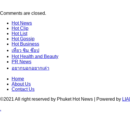
Comments are closed.
Hot
News
Hot
Clip
Hot
List
Hot
Gossip
Hot
Business
เที่ยว ชิม ช๊อป
Hot
Health and Beauty
PR News
อยากบอกอยากเล่า
Home
About Us
Contact Us
©2021 All right reserved by Phuket Hot News | Powered by
LIA
.