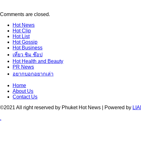
Comments are closed.
Hot
News
Hot
Clip
Hot
List
Hot
Gossip
Hot
Business
เที่ยว ชิม ช๊อป
Hot
Health and Beauty
PR News
อยากบอกอยากเล่า
Home
About Us
Contact Us
©2021 All right reserved by Phuket Hot News | Powered by
LIA
.