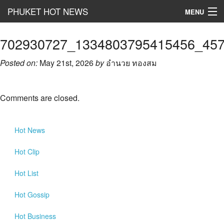
PHUKET HOT NEWS
MENU
Hot
News
702930727_1334803795415456_45
Hot
Clip
Posted on:
May 21st, 2026
by
อำนวย ทองสม
Hot
List
Comments are closed.
Hot
Gossip
Hot
Business
Hot
News
เที่ยว ชิม ช๊อป
Hot
Clip
Hot
Health and Beauty
Hot
List
PR News
Hot
Gossip
อยากบอกอยากเล่า
Hot
Business