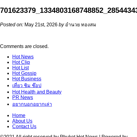
701623379_1334803168748852_2854434
Posted on:
May 21st, 2026
by
อำนวย ทองสม
Comments are closed.
Hot
News
Hot
Clip
Hot
List
Hot
Gossip
Hot
Business
เที่ยว ชิม ช๊อป
Hot
Health and Beauty
PR News
อยากบอกอยากเล่า
Home
About Us
Contact Us
©2021 All right reserved by Phuket Hot News | Powered by