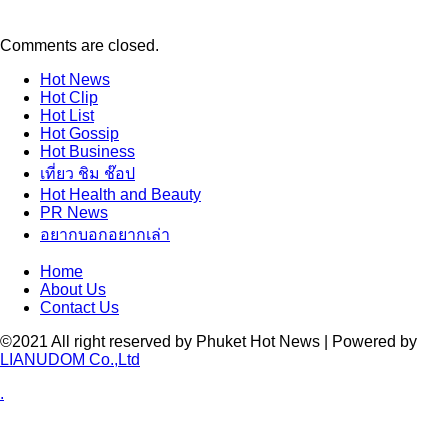
Comments are closed.
Hot
News
Hot
Clip
Hot
List
Hot
Gossip
Hot
Business
เที่ยว ชิม ช๊อป
Hot
Health and Beauty
PR News
อยากบอกอยากเล่า
Home
About Us
Contact Us
©2021 All right reserved by Phuket Hot News | Powered by
LIANUDOM Co.,Ltd
.