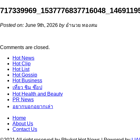
717339969_1537776837716048_1469119
Posted on:
June 9th, 2026
by
อำนวย ทองสม
Comments are closed.
Hot
News
Hot
Clip
Hot
List
Hot
Gossip
Hot
Business
เที่ยว ชิม ช๊อป
Hot
Health and Beauty
PR News
อยากบอกอยากเล่า
Home
About Us
Contact Us
©2021 All right reserved by Phuket Hot News | Powered by
LIA