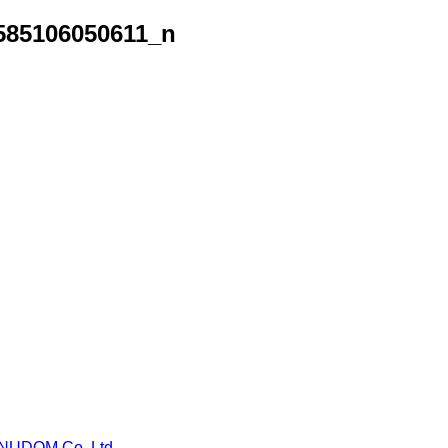
585106050611_n
NUDOM Co.,Ltd