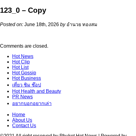
123_0 – Copy
Posted on:
June 18th, 2026
by
อำนวย ทองสม
Comments are closed.
Hot
News
Hot
Clip
Hot
List
Hot
Gossip
Hot
Business
เที่ยว ชิม ช๊อป
Hot
Health and Beauty
PR News
อยากบอกอยากเล่า
Home
About Us
Contact Us
©2021 All right reserved by Phuket Hot News | Powered by